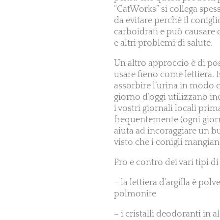
“CatWorks” si collega spess
da evitare perchè il conigli
carboidrati e può causare o
e altri problemi di salute.
Un altro approccio è di po
usare fieno come lettiera. E
assorbire l’urina in modo ch
giorno d’oggi utilizzano in
i vostri giornali locali pr
frequentemente (ogni giorn
aiuta ad incoraggiare un bu
visto che i conigli mangian
Pro e contro dei vari tipi di 
– la lettiera d’argilla è po
polmonite
– i cristalli deodoranti in a