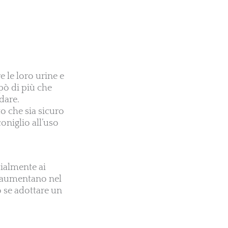
e le loro urine e
pò di più che
dare.
o che sia sicuro
coniglio all’uso
cialmente ai
to aumentano nel
o se adottare un