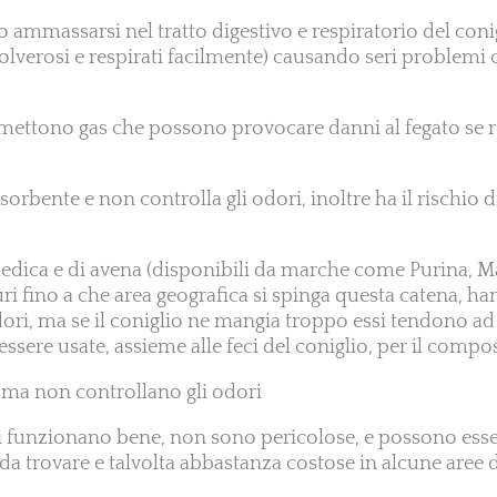
no ammassarsi nel tratto digestivo e respiratorio del coni
lverosi e respirati facilmente) causando seri problemi
emettono gas che possono provocare danni al fegato se re
ssorbente e non controlla gli odori, inoltre ha il rischio d
a medica e di avena (disponibili da marche come Purina, 
ri fino a che area geografica si spinga questa catena, ha
odori, ma se il coniglio ne mangia troppo essi tendono ad
ssere usate, assieme alle feci del coniglio, per il compo
i ma non controllano gli odori
umi funzionano bene, non sono pericolose, e possono es
 da trovare e talvolta abbastanza costose in alcune aree