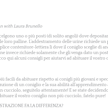
n with Laura Brunello
 scelgono uno o più posti (di solito angoli) dove depositar
le loro palline. L’addestramento delle urine richiede un 
ice contenitore-lettiera lì dove il coniglio sceglie di an
ine invece richiede solamente che gli venga dato un post
cco qui alcuni consigli per aiutarvi ad abituare il vostro 
iù facili da abituare rispetto ai conigli più giovani e spe
tenzione di un coniglio e la sua abilità all’apprendimen
un cucciolo, seguitelo attentamente! E se state decidend
bituare il vostro coniglio non più cucciolo, fatelo pure!
ASTRAZIONE FA LA DIFFERENZA?