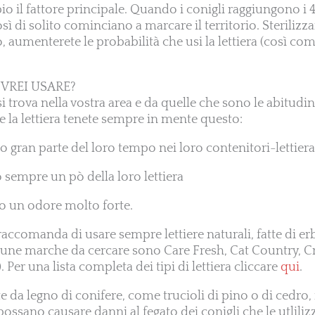
o il fattore principale. Quando i conigli raggiungono i 4
sì di solito cominciano a marcare il territorio. Steriliz
o, aumenterete le probabilità che usi la lettiera (così com
OVREI USARE?
 trova nella vostra area e da quelle che sono le abitudin
la lettiera tenete sempre in mente questo:
 gran parte del loro tempo nei loro contenitori-lettiera
 sempre un pò della loro lettiera
no un odore molto forte.
raccomanda di usare sempre lettiere naturali, fatte di e
cune marche da cercare sono Care Fresh, Cat Country, Cr
 Per una lista completa dei tipi di lettiera cliccare
qui
.
tte da legno di conifere, come trucioli di pino o di cedro,
ossano causare danni al fegato dei conigli che le utliliz