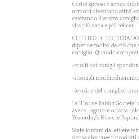
Certo! spesso è senza dubbi
ormoni diventano attivi, co
castrando il vostro conigli
vita più sana e più felice).
CHE TIPO DI LETTIERA D
dipende molto da ciò che si
coniglio. Quando comprate 
-molti dei conigli spendono
-i conigli mordicchieranno
-le urine del coniglio han
La “House Rabbit Society” 
avena, agrume o carta. (al
Yesterday’s News, e Papurr).
State lontani da lettiere fa
pensa che questi prodotti p