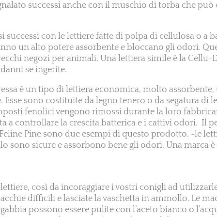
nalato successi anche con il muschio di torba che può 
i successi con le lettiere fatte di polpa di cellulosa o a b
hanno un alto potere assorbente e bloccano gli odori. Qu
recchi negozi per animali. Una lettiera simile è la Cellu
anni se ingerite.
ressa è un tipo di lettiera economica, molto assorbente,
. Esse sono costituite da legno tenero o da segatura di 
posti fenolici vengono rimossi durante la loro fabbrica
a controllare la crescita batterica e i cattivi odori. Il pe
 Feline Pine sono due esempi di questo prodotto. -le letti
lo sono sicure e assorbono bene gli odori. Una marca è 
ettiere, così da incoraggiare i vostri conigli ad utilizzarl
cchie difficili e lasciate la vaschetta in ammollo. Le ma
la gabbia possono essere pulite con l’aceto bianco o l’acq