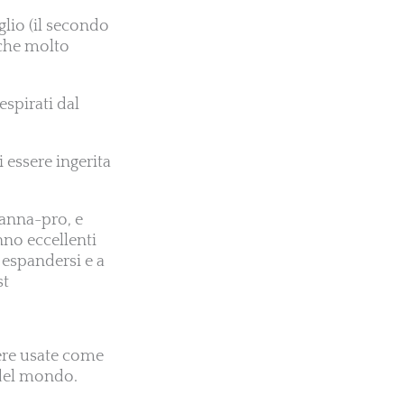
glio (il secondo
 che molto
spirati dal
i essere ingerita
Manna-pro, e
nno eccellenti
 espandersi e a
st
sere usate come
 del mondo.