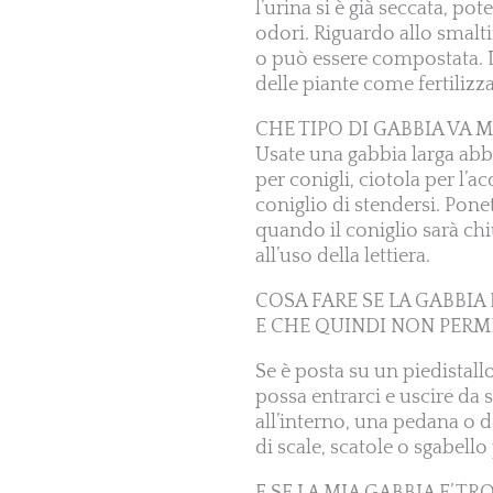
l’urina si è già seccata, p
odori. Riguardo allo smalt
o può essere compostata. L
delle piante come fertilizz
CHE TIPO DI GABBIA VA 
Usate una gabbia larga abb
per conigli, ciotola per l’a
coniglio di stendersi. Ponet
quando il coniglio sarà ch
all’uso della lettiera.
COSA FARE SE LA GABBIA 
E CHE QUINDI NON PERM
Se è posta su un piedistallo
possa entrarci e uscire da 
all’interno, una pedana o 
di scale, scatole o sgabello 