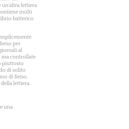
un’altra lettiera
 contiene molti
ibrio batterico
 semplicemente
 fieno per
giornali al
o, ma controllate
o piuttosto
o di solito
mo di fieno,
ella lettiera.
re una