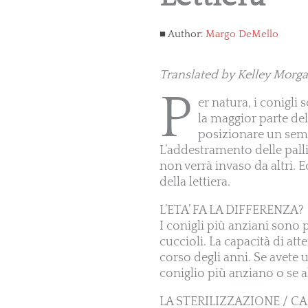
Author:
Margo DeMello
Translated by Kelley Morga
P
er natura, i conigli
la maggior parte del
posizionare un sempl
L’addestramento delle pall
non verrà invaso da altri. E
della lettiera.
L’ETA’ FA LA DIFFERENZA?
I conigli più anziani sono p
cuccioli. La capacità di at
corso degli anni. Se avete 
coniglio più anziano o se a
LA STERILIZZAZIONE / C