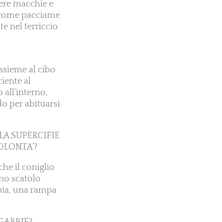
vere macchie e
a come pacciame
e nel terriccio
ssieme al cibo
ciente al
 all’interno,
do per abituarsi
LA SUPERCIFIE
OLONTA’?
che il coniglio
uno scatolo
bbia, una rampa