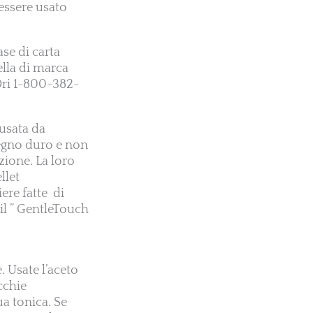
essere usato
ase di carta
ella di marca
-Dri 1-800-382-
 usata da
legno duro e non
zione. La loro
llet
ere fatte di
il ” GentleTouch
e. Usate l’aceto
cchie
ua tonica. Se