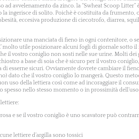
o ad avvelenamento da zinco. la “Swheat Scoop Litter” è 
o la ingerisce di solito. Poichè è costituita da frumento,
besità, eccesiva produzione di ciecotrofo, diarrea, squil
sizionare una manciata di fieno in ogni contenitore, o
’ molto utile posizionare alcuni fogli di giornale sotto il
e il vostro coniglio non sosti nelle sue urine. Molti dei 
chiostro a base di soia che è sicuro per il vostro conigli
ima di esserne sicuri. Ovviamente dovrete cambiare il fien
o) dato che il vostro coniglio lo mangerà. Questo metod
on uso della lettiera così come ad incoraggiare il consu
o spesso nello stesso momento o in prossimità dell’uso d
lettiere:
lverosa e se il vostro coniglio è uno scavatore può contrar
lcune lettiere d’argilla sono tossici