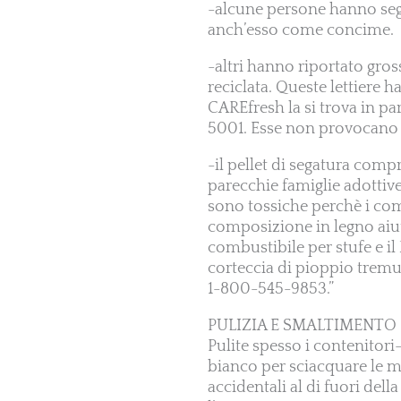
-alcune persone hanno seg
anch’esso come concime.
-altri hanno riportato gross
reciclata. Queste lettiere 
CAREfresh la si trova in pa
5001. Esse non provocano d
-il pellet di segatura comp
parecchie famiglie adottive
sono tossiche perchè i com
composizione in legno aiuta 
combustibile per stufe e il
corteccia di pioppio tremu
1-800-545-9853.”
PULIZIA E SMALTIMENTO
Pulite spesso i contenitori-l
bianco per sciacquare le ma
accidentali al di fuori del