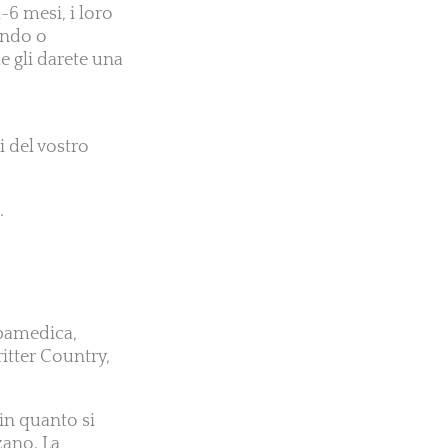
-6 mesi, i loro
zando o
e gli darete una
i del vostro
.
rbamedica,
itter Country,
 in quanto si
zano. La