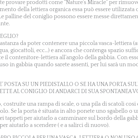
otete provare prodotti come “Nature’s Miracle” per rimuo
imento della lettiera organica essa può essere utilizzat
e palline del coniglio possono essere messe direttament
ante.
MEGLIO?
astanza da poter contenere una piccola vasca-lettiera (a
cqua, giocattoli, ecc…) e ancora che contenga spazio suffi
e il contenitore-lettiera all’angolo della gabbia. Con esso
iuso in gabbia quando sarete assenti, per lui sarà un mo
E’ POSTA SU UN PIEDISTALLO O SE HA UNA PORTA SUL
ETTE AL CONIGLIO DI ANDARCI DI SUA SPONTANEA V
, costruite una rampa di scale, o una pila di scatoli cosi 
solo. Se la porta è situata in alto ponete uno sgabello o 
dei tappeti per aiutarlo a camminare sul bordo della ga
per aiutarlo a scendere ( e a salirci di nuovo).