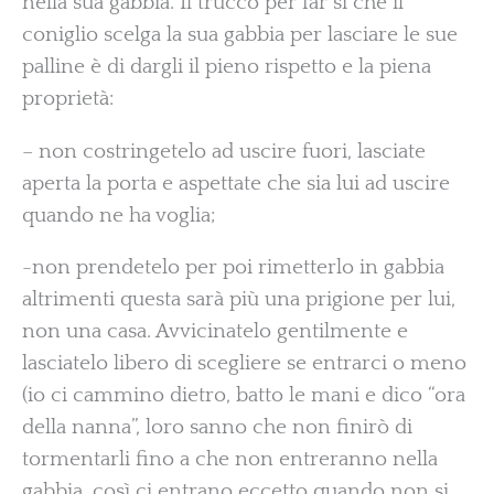
nella sua gabbia. Il trucco per far sì che il
coniglio scelga la sua gabbia per lasciare le sue
palline è di dargli il pieno rispetto e la piena
proprietà:
– non costringetelo ad uscire fuori, lasciate
aperta la porta e aspettate che sia lui ad uscire
quando ne ha voglia;
-non prendetelo per poi rimetterlo in gabbia
altrimenti questa sarà più una prigione per lui,
non una casa. Avvicinatelo gentilmente e
lasciatelo libero di scegliere se entrarci o meno
(io ci cammino dietro, batto le mani e dico “ora
della nanna”, loro sanno che non finirò di
tormentarli fino a che non entreranno nella
gabbia, così ci entrano eccetto quando non si