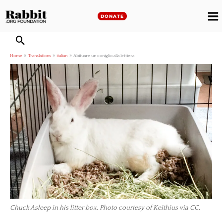
Skip
to
DONATE
M
content
M
Home
Translations
italian
Abituare un coniglio alla lettiera
Chuck Asleep in his litter box. Photo courtesy of Keithius via CC.