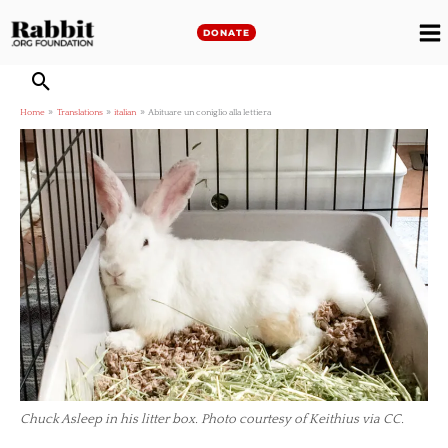
Skip
to
DONATE
M
content
M
Home
Translations
italian
Abituare un coniglio alla lettiera
Chuck Asleep in his litter box. Photo courtesy of Keithius via CC.