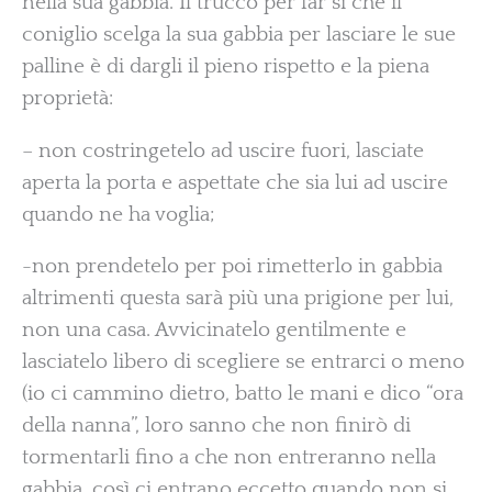
nella sua gabbia. Il trucco per far sì che il
coniglio scelga la sua gabbia per lasciare le sue
palline è di dargli il pieno rispetto e la piena
proprietà:
– non costringetelo ad uscire fuori, lasciate
aperta la porta e aspettate che sia lui ad uscire
quando ne ha voglia;
-non prendetelo per poi rimetterlo in gabbia
altrimenti questa sarà più una prigione per lui,
non una casa. Avvicinatelo gentilmente e
lasciatelo libero di scegliere se entrarci o meno
(io ci cammino dietro, batto le mani e dico “ora
della nanna”, loro sanno che non finirò di
tormentarli fino a che non entreranno nella
gabbia, così ci entrano eccetto quando non si