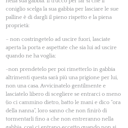
nella sua gabbia. Il trucco per far sì che il
coniglio scelga la sua gabbia per lasciare le sue
palline è di dargli il pieno rispetto e la piena
proprietà:
– non costringetelo ad uscire fuori, lasciate
aperta la porta e aspettate che sia lui ad uscire
quando ne ha voglia;
-non prendetelo per poi rimetterlo in gabbia
altrimenti questa sarà più una prigione per lui,
non una casa. Avvicinatelo gentilmente e
lasciatelo libero di scegliere se entrarci o meno
(io ci cammino dietro, batto le mani e dico “ora
della nanna”, loro sanno che non finirò di
tormentarli fino a che non entreranno nella
gabbia, così ci entrano eccetto quando non si