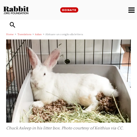
Skip
to
DONATE
M
content
M
Home
Translations
italian
Abituare un coniglio alla lettiera
Chuck Asleep in his litter box. Photo courtesy of Keithius via CC.