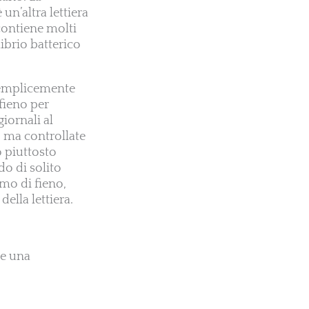
un’altra lettiera
 contiene molti
ibrio batterico
 semplicemente
 fieno per
giornali al
o, ma controllate
o piuttosto
o di solito
mo di fieno,
ella lettiera.
re una