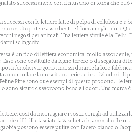
nalato successi anche con il muschio di torba che può 
i successi con le lettiere fatte di polpa di cellulosa o a b
hanno un alto potere assorbente e bloccano gli odori. Qu
recchi negozi per animali. Una lettiera simile è la Cellu
anni se ingerite.
ressa è un tipo di lettiera economica, molto assorbente,
. Esse sono costituite da legno tenero o da segatura di 
posti fenolici vengono rimossi durante la loro fabbrica
a controllare la crescita batterica e i cattivi odori. Il pe
 Feline Pine sono due esempi di questo prodotto. -le letti
lo sono sicure e assorbono bene gli odori. Una marca è 
ettiere, così da incoraggiare i vostri conigli ad utilizzarl
cchie difficili e lasciate la vaschetta in ammollo. Le ma
la gabbia possono essere pulite con l’aceto bianco o l’acq