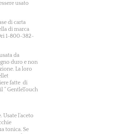
essere usato
ase di carta
ella di marca
-Dri 1-800-382-
 usata da
legno duro e non
zione. La loro
llet
ere fatte di
il ” GentleTouch
e. Usate l’aceto
cchie
ua tonica. Se