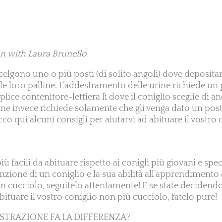
n with Laura Brunello
 scelgono uno o più posti (di solito angoli) dove depositar
le loro palline. L’addestramento delle urine richiede un 
ice contenitore-lettiera lì dove il coniglio sceglie di an
ine invece richiede solamente che gli venga dato un post
cco qui alcuni consigli per aiutarvi ad abituare il vostro 
iù facili da abituare rispetto ai conigli più giovani e spe
tenzione di un coniglio e la sua abilità all’apprendimen
un cucciolo, seguitelo attentamente! E se state decidend
bituare il vostro coniglio non più cucciolo, fatelo pure!
ASTRAZIONE FA LA DIFFERENZA?