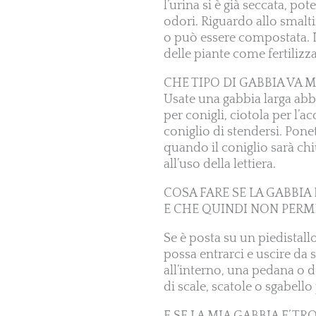
l’urina si è già seccata, p
odori. Riguardo allo smalt
o può essere compostata. L
delle piante come fertilizz
CHE TIPO DI GABBIA VA 
Usate una gabbia larga abb
per conigli, ciotola per l’a
coniglio di stendersi. Ponet
quando il coniglio sarà ch
all’uso della lettiera.
COSA FARE SE LA GABBIA 
E CHE QUINDI NON PERM
Se è posta su un piedistallo
possa entrarci e uscire da 
all’interno, una pedana o 
di scale, scatole o sgabello 