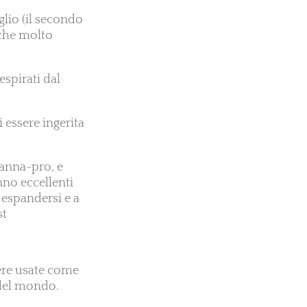
glio (il secondo
 che molto
spirati dal
i essere ingerita
Manna-pro, e
nno eccellenti
 espandersi e a
st
sere usate come
 del mondo.