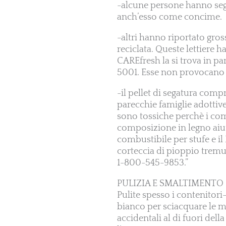
-alcune persone hanno seg
anch’esso come concime.
-altri hanno riportato gross
reciclata. Queste lettiere 
CAREfresh la si trova in pa
5001. Esse non provocano d
-il pellet di segatura comp
parecchie famiglie adottive
sono tossiche perchè i com
composizione in legno aiuta 
combustibile per stufe e il
corteccia di pioppio tremu
1-800-545-9853.”
PULIZIA E SMALTIMENTO
Pulite spesso i contenitori-l
bianco per sciacquare le ma
accidentali al di fuori del