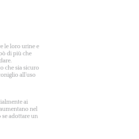
e le loro urine e
pò di più che
dare.
o che sia sicuro
coniglio all’uso
cialmente ai
to aumentano nel
o se adottare un