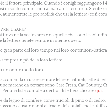
o il fattore principale. Quando i conigli raggiungono i 4
sì di solito cominciano a marcare il territorio. Steriliz
o, aumenterete le probabilità che usi la lettiera (così com
OVREI USARE?
 trova nella vostra area e da quelle che sono le abitudin
la lettiera tenete sempre in mente questo:
 gran parte del loro tempo nei loro contenitori-lettiera
 sempre un pò della loro lettiera
no un odore molto forte.
raccomanda di usare sempre lettiere naturali, fatte di e
cune marche da cercare sono Care Fresh, Cat Country, Cr
 Per una lista completa dei tipi di lettiera cliccare
qui
.
tte da legno di conifere, come trucioli di pino o di cedro,
ossano causare danni al fegato dei conigli che le utliliz