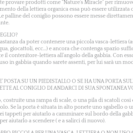
otete provare prodotti come “Nature’s Miracle” per rimuo
imento della lettiera organica essa può essere utilizzat
e palline del coniglio possono essere messe direttament
ante.
MEGLIO?
astanza da poter contenere una piccola vasca-lettiera (a
cqua, giocattoli, ecc…) e ancora che contenga spazio suffi
e il contenitore-lettiera all’angolo della gabbia. Con esso
iuso in gabbia quando sarete assenti, per lui sarà un mo
E’ POSTA SU UN PIEDISTALLO O SE HA UNA PORTA SUL
ETTE AL CONIGLIO DI ANDARCI DI SUA SPONTANEA V
, costruite una rampa di scale, o una pila di scatoli cosi 
solo. Se la porta è situata in alto ponete uno sgabello o 
dei tappeti per aiutarlo a camminare sul bordo della ga
per aiutarlo a scendere ( e a salirci di nuovo).