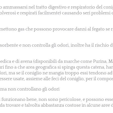
no ammassarsi nel tratto digestivo e respiratorio del coni
lverosi e respirati facilmente) causando seri problemi
emettono gas che possono provocare danni al fegato se re
ssorbente e non controlla gli odori, inoltre ha il rischio d
a medica e di avena (disponibili da marche come Purina, 
ri fino a che area geografica si spinga questa catena, ha
odori, ma se il coniglio ne mangia troppo essi tendono ad
ssere usate, assieme alle feci del coniglio, per il compo
i ma non controllano gli odori
umi funzionano bene, non sono pericolose, e possono es
 da trovare e talvolta abbastanza costose in alcune aree