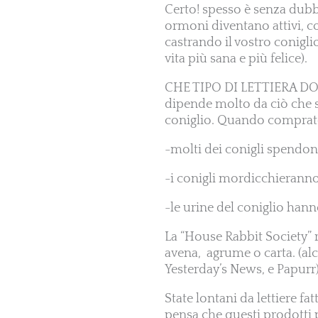
Certo! spesso è senza dubbi
ormoni diventano attivi, co
castrando il vostro conigli
vita più sana e più felice).
CHE TIPO DI LETTIERA D
dipende molto da ciò che si
coniglio. Quando comprate 
-molti dei conigli spendono
-i conigli mordicchieranno
-le urine del coniglio han
La “House Rabbit Society” 
avena, agrume o carta. (al
Yesterday’s News, e Papurr).
State lontani da lettiere fa
pensa che questi prodotti p