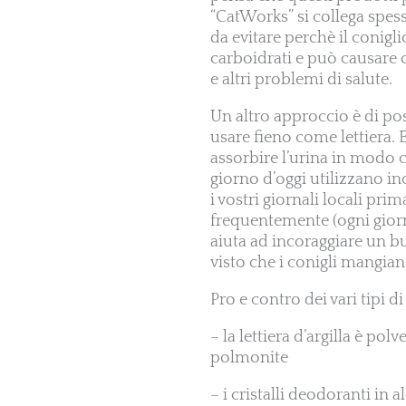
“CatWorks” si collega spess
da evitare perchè il conigli
carboidrati e può causare o
e altri problemi di salute.
Un altro approccio è di po
usare fieno come lettiera. E
assorbire l’urina in modo ch
giorno d’oggi utilizzano in
i vostri giornali locali pr
frequentemente (ogni giorn
aiuta ad incoraggiare un bu
visto che i conigli mangian
Pro e contro dei vari tipi di 
– la lettiera d’argilla è po
polmonite
– i cristalli deodoranti in a