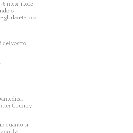
-6 mesi, i loro
zando o
e gli darete una
i del vostro
.
rbamedica,
itter Country,
 in quanto si
zano. La