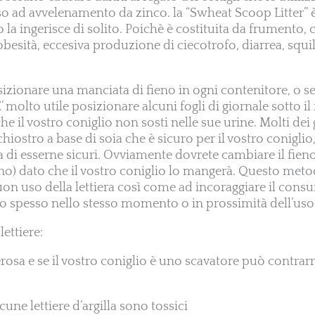
o ad avvelenamento da zinco. la “Swheat Scoop Litter” è 
o la ingerisce di solito. Poichè è costituita da frumento,
besità, eccesiva produzione di ciecotrofo, diarrea, squil
sizionare una manciata di fieno in ogni contenitore, o
’ molto utile posizionare alcuni fogli di giornale sotto il
e il vostro coniglio non sosti nelle sue urine. Molti dei 
chiostro a base di soia che è sicuro per il vostro conigli
ima di esserne sicuri. Ovviamente dovrete cambiare il fien
o) dato che il vostro coniglio lo mangerà. Questo metod
on uso della lettiera così come ad incoraggiare il consu
o spesso nello stesso momento o in prossimità dell’uso d
lettiere:
lverosa e se il vostro coniglio è uno scavatore può contrar
lcune lettiere d’argilla sono tossici