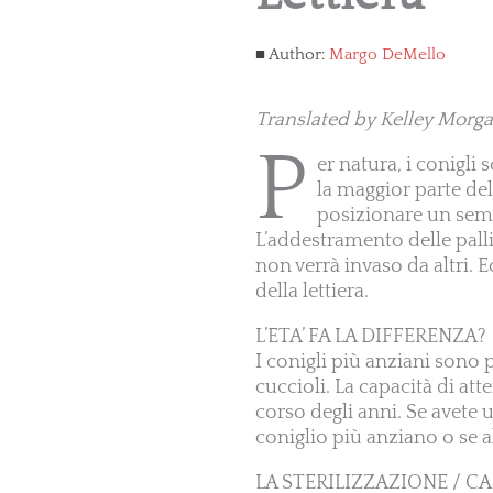
Author:
Margo DeMello
Translated by Kelley Morga
P
er natura, i conigli
la maggior parte del
posizionare un sempl
L’addestramento delle pall
non verrà invaso da altri. E
della lettiera.
L’ETA’ FA LA DIFFERENZA?
I conigli più anziani sono p
cuccioli. La capacità di at
corso degli anni. Se avete 
coniglio più anziano o se a
LA STERILIZZAZIONE / C