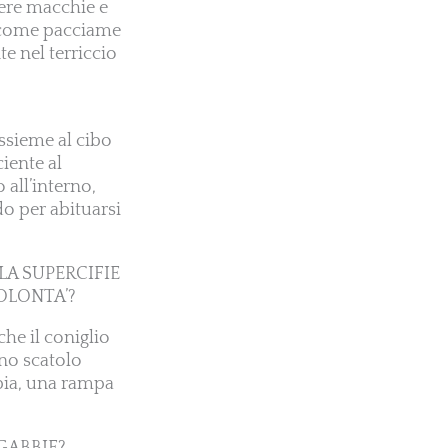
vere macchie e
a come pacciame
e nel terriccio
ssieme al cibo
ciente al
 all’interno,
do per abituarsi
LA SUPERCIFIE
OLONTA’?
che il coniglio
uno scatolo
bbia, una rampa