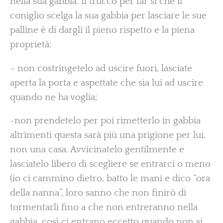
nella sua gabbia. Il trucco per far sì che il
coniglio scelga la sua gabbia per lasciare le sue
palline è di dargli il pieno rispetto e la piena
proprietà:
– non costringetelo ad uscire fuori, lasciate
aperta la porta e aspettate che sia lui ad uscire
quando ne ha voglia;
-non prendetelo per poi rimetterlo in gabbia
altrimenti questa sarà più una prigione per lui,
non una casa. Avvicinatelo gentilmente e
lasciatelo libero di scegliere se entrarci o meno
(io ci cammino dietro, batto le mani e dico “ora
della nanna”, loro sanno che non finirò di
tormentarli fino a che non entreranno nella
gabbia, così ci entrano eccetto quando non si