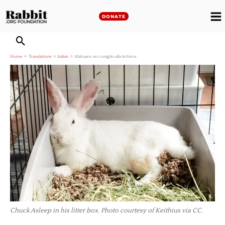
Skip
to
DONATE
M
content
M
Home
Translations
italian
Abituare un coniglio alla lettiera
Chuck Asleep in his litter box. Photo courtesy of Keithius via CC.