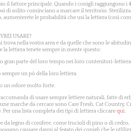
o il fattore principale. Quando i conigli raggiungono i 4
sì di solito cominciano a marcare il territorio. Steriliz
o, aumenterete le probabilità che usi la lettiera (così com
OVREI USARE?
 trova nella vostra area e da quelle che sono le abitudin
la lettiera tenete sempre in mente questo:
 gran parte del loro tempo nei loro contenitori-lettiera
 sempre un pò della loro lettiera
no un odore molto forte.
raccomanda di usare sempre lettiere naturali, fatte di e
cune marche da cercare sono Care Fresh, Cat Country, Cr
 Per una lista completa dei tipi di lettiera cliccare
qui
.
tte da legno di conifere, come trucioli di pino o di cedro,
ossano causare danni al fegato dei conigli che le utliliz