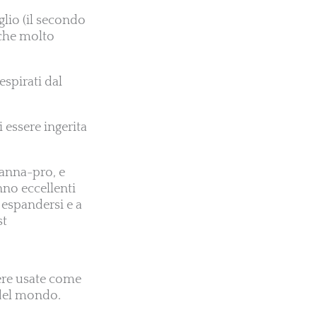
glio (il secondo
 che molto
spirati dal
i essere ingerita
Manna-pro, e
nno eccellenti
 espandersi e a
st
sere usate come
 del mondo.