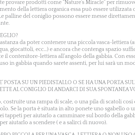
otete provare prodotti come “Nature’s Miracle” per rimuo
imento della lettiera organica essa può essere utilizzat
e palline del coniglio possono essere messe direttament
ante.
MEGLIO?
astanza da poter contenere una piccola vasca-lettiera (a
cqua, giocattoli, ecc…) e ancora che contenga spazio suffi
e il contenitore-lettiera all’angolo della gabbia. Con esso
iuso in gabbia quando sarete assenti, per lui sarà un mo
E’ POSTA SU UN PIEDISTALLO O SE HA UNA PORTA SUL
ETTE AL CONIGLIO DI ANDARCI DI SUA SPONTANEA V
, costruite una rampa di scale, o una pila di scatoli cosi 
solo. Se la porta è situata in alto ponete uno sgabello o 
dei tappeti per aiutarlo a camminare sul bordo della ga
per aiutarlo a scendere ( e a salirci di nuovo).