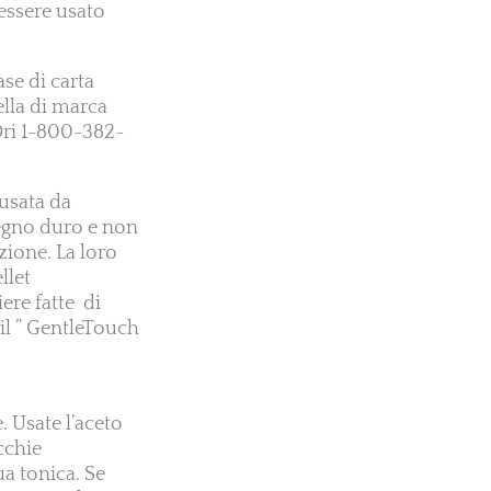
essere usato
ase di carta
ella di marca
-Dri 1-800-382-
 usata da
legno duro e non
zione. La loro
llet
ere fatte di
il ” GentleTouch
e. Usate l’aceto
cchie
ua tonica. Se