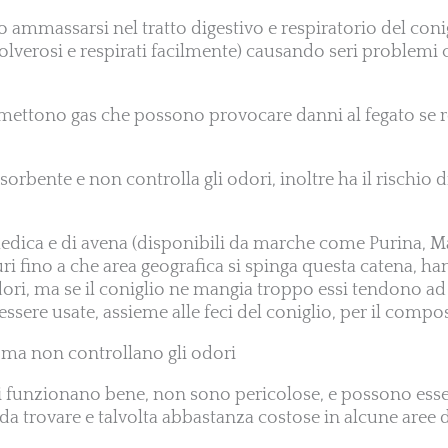
no ammassarsi nel tratto digestivo e respiratorio del coni
lverosi e respirati facilmente) causando seri problemi
emettono gas che possono provocare danni al fegato se re
ssorbente e non controlla gli odori, inoltre ha il rischio d
a medica e di avena (disponibili da marche come Purina, 
ri fino a che area geografica si spinga questa catena, ha
odori, ma se il coniglio ne mangia troppo essi tendono ad
ssere usate, assieme alle feci del coniglio, per il compo
i ma non controllano gli odori
umi funzionano bene, non sono pericolose, e possono es
 da trovare e talvolta abbastanza costose in alcune aree