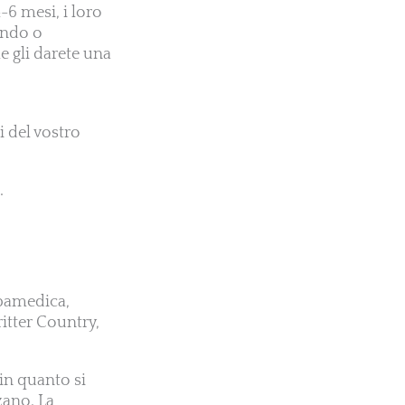
-6 mesi, i loro
zando o
e gli darete una
i del vostro
.
rbamedica,
itter Country,
 in quanto si
zano. La