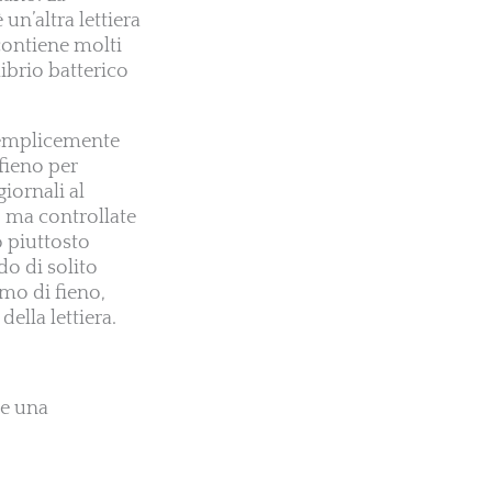
un’altra lettiera
 contiene molti
ibrio batterico
 semplicemente
 fieno per
giornali al
o, ma controllate
o piuttosto
o di solito
mo di fieno,
ella lettiera.
re una