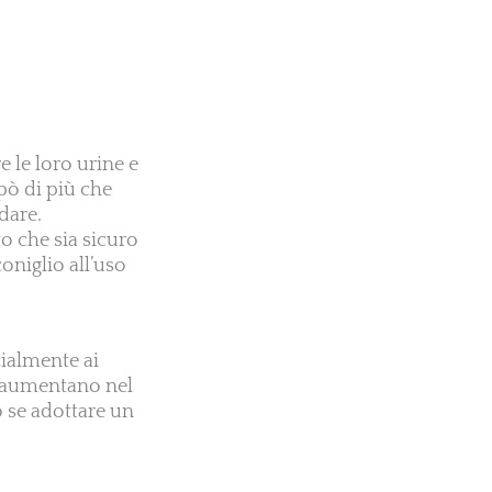
e le loro urine e
pò di più che
dare.
o che sia sicuro
coniglio all’uso
cialmente ai
to aumentano nel
o se adottare un