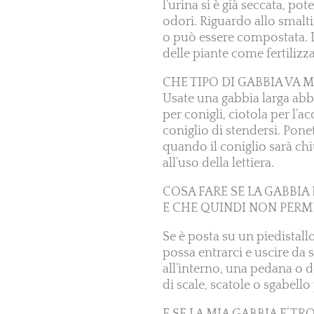
l’urina si è già seccata, p
odori. Riguardo allo smalt
o può essere compostata. L
delle piante come fertilizz
CHE TIPO DI GABBIA VA 
Usate una gabbia larga abb
per conigli, ciotola per l’a
coniglio di stendersi. Ponet
quando il coniglio sarà ch
all’uso della lettiera.
COSA FARE SE LA GABBIA 
E CHE QUINDI NON PERM
Se è posta su un piedistallo
possa entrarci e uscire da 
all’interno, una pedana o 
di scale, scatole o sgabello 