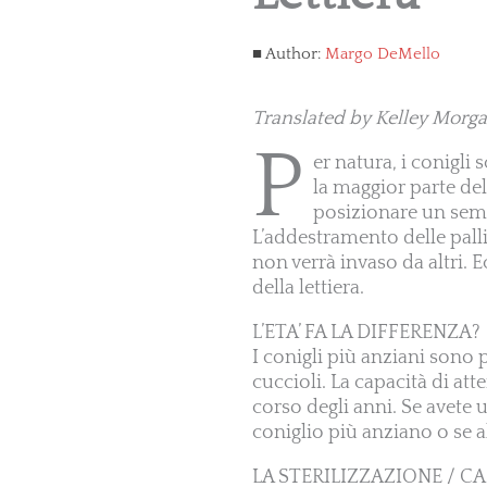
Author:
Margo DeMello
Translated by Kelley Morga
P
er natura, i conigli
la maggior parte del
posizionare un sempl
L’addestramento delle pall
non verrà invaso da altri. E
della lettiera.
L’ETA’ FA LA DIFFERENZA?
I conigli più anziani sono p
cuccioli. La capacità di at
corso degli anni. Se avete 
coniglio più anziano o se a
LA STERILIZZAZIONE / C