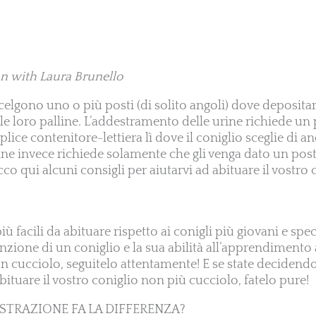
n with Laura Brunello
 scelgono uno o più posti (di solito angoli) dove depositar
le loro palline. L’addestramento delle urine richiede un 
ice contenitore-lettiera lì dove il coniglio sceglie di an
ine invece richiede solamente che gli venga dato un post
cco qui alcuni consigli per aiutarvi ad abituare il vostro 
iù facili da abituare rispetto ai conigli più giovani e spe
tenzione di un coniglio e la sua abilità all’apprendimen
un cucciolo, seguitelo attentamente! E se state decidend
bituare il vostro coniglio non più cucciolo, fatelo pure!
ASTRAZIONE FA LA DIFFERENZA?