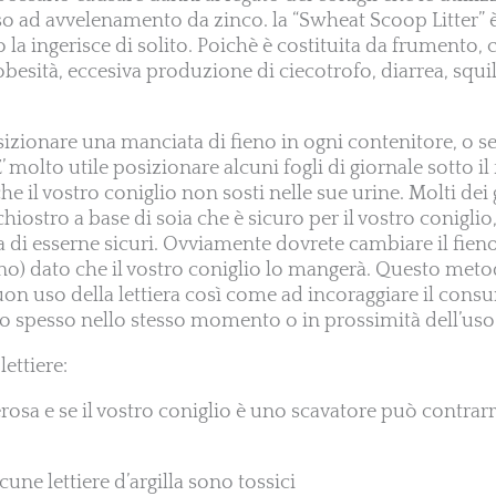
o ad avvelenamento da zinco. la “Swheat Scoop Litter” è 
o la ingerisce di solito. Poichè è costituita da frumento,
besità, eccesiva produzione di ciecotrofo, diarrea, squil
sizionare una manciata di fieno in ogni contenitore, o
’ molto utile posizionare alcuni fogli di giornale sotto il
e il vostro coniglio non sosti nelle sue urine. Molti dei 
chiostro a base di soia che è sicuro per il vostro conigli
ima di esserne sicuri. Ovviamente dovrete cambiare il fien
o) dato che il vostro coniglio lo mangerà. Questo metod
on uso della lettiera così come ad incoraggiare il consu
o spesso nello stesso momento o in prossimità dell’uso d
lettiere:
lverosa e se il vostro coniglio è uno scavatore può contrar
lcune lettiere d’argilla sono tossici