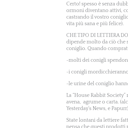
Certo! spesso è senza dubbi
ormoni diventano attivi, co
castrando il vostro conigli
vita più sana e più felice).
CHE TIPO DI LETTIERA D
dipende molto da ciò che si
coniglio. Quando comprate 
-molti dei conigli spendono
-i conigli mordicchieranno
-le urine del coniglio han
La “House Rabbit Society” 
avena, agrume o carta. (al
Yesterday’s News, e Papurr).
State lontani da lettiere fa
pensa che questi prodotti p