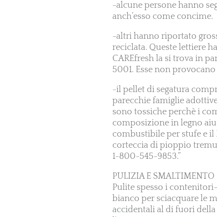
-alcune persone hanno seg
anch’esso come concime.
-altri hanno riportato gross
reciclata. Queste lettiere 
CAREfresh la si trova in pa
5001. Esse non provocano d
-il pellet di segatura comp
parecchie famiglie adottive
sono tossiche perchè i com
composizione in legno aiuta 
combustibile per stufe e il
corteccia di pioppio tremu
1-800-545-9853.”
PULIZIA E SMALTIMENTO
Pulite spesso i contenitori-l
bianco per sciacquare le ma
accidentali al di fuori del