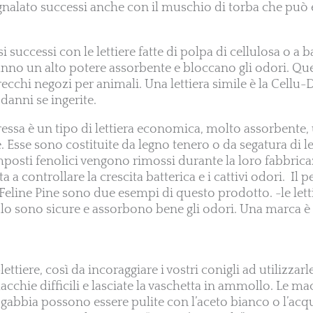
nalato successi anche con il muschio di torba che può 
i successi con le lettiere fatte di polpa di cellulosa o a b
hanno un alto potere assorbente e bloccano gli odori. Qu
recchi negozi per animali. Una lettiera simile è la Cellu
anni se ingerite.
ressa è un tipo di lettiera economica, molto assorbente,
. Esse sono costituite da legno tenero o da segatura di 
posti fenolici vengono rimossi durante la loro fabbrica
a controllare la crescita batterica e i cattivi odori. Il pe
 Feline Pine sono due esempi di questo prodotto. -le letti
lo sono sicure e assorbono bene gli odori. Una marca è 
ettiere, così da incoraggiare i vostri conigli ad utilizzarl
cchie difficili e lasciate la vaschetta in ammollo. Le ma
la gabbia possono essere pulite con l’aceto bianco o l’acq