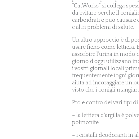
“CatWorks” si collega spess
da evitare perchè il conigli
carboidrati e può causare o
e altri problemi di salute.
Un altro approccio è di po
usare fieno come lettiera. E
assorbire l’urina in modo ch
giorno d’oggi utilizzano in
i vostri giornali locali pr
frequentemente (ogni giorn
aiuta ad incoraggiare un bu
visto che i conigli mangian
Pro e contro dei vari tipi di 
– la lettiera d’argilla è po
polmonite
– i cristalli deodoranti in a