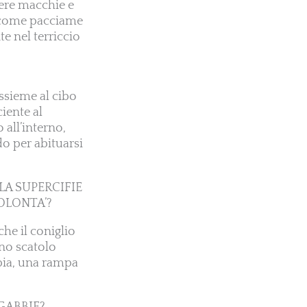
vere macchie e
a come pacciame
e nel terriccio
ssieme al cibo
ciente al
 all’interno,
do per abituarsi
LA SUPERCIFIE
OLONTA’?
che il coniglio
uno scatolo
bbia, una rampa