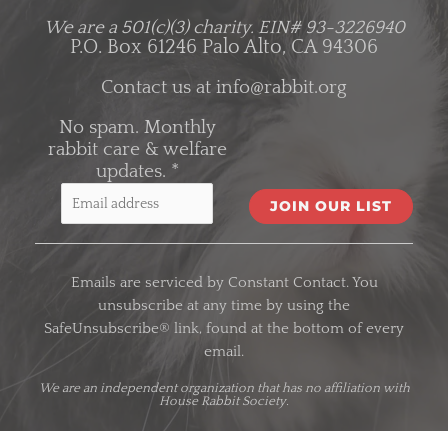
We are a 501(c)(3) charity.
EIN# 93-3226940
P.O. Box 61246 Palo Alto, CA 94306
Contact us at
info@rabbit.org
No spam. Monthly
rabbit care & welfare
updates.
*
C
o
Emails are serviced by Constant Contact. You
n
unsubscribe at any time by using the
s
SafeUnsubscribe® link, found at the bottom of every
t
email.
a
n
We are an
independent organization
that has no affiliation with
House Rabbit Society.
t
C