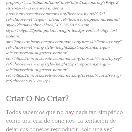
property="cc:attributionName" href="http://parsons.org">Paige K
Parsons</a> is licensed under <a
href="http://creativecommons.org/licenses/by-sa/4.0/?
ref=chooser-v1" target="_blank" rel="license noopener noreferrer"
style="display:inline-block;">CC BY-SA 4.0<img
style="height:22px!important;margin-left:3px;vertical-align:text-
bottom;"
src="https://mirrors.creativecommons.org/presskit/icons/cc.svg?
ref=chooser-v1"><img style="height:22px!important;margin-
left:3px;vertical-align:text-bottom;"
src="https://mirrors.creativecommons.org/presskit/icons/by.svg?
ref=chooser-v1"><img style="height:22px!important;margin-
left:3px;vertical-align:text-bottom;"
src="https://mirrors.creativecommons.org/presskit/icons/sa.svg?
ref=chooser-v1"></a></p>
Criar O No Criar?
Todos sabemos que no
hay
nada tan simpático
como una cría de conejitos. La tentación de
dejar sus conejos reproducir “solo una vez”