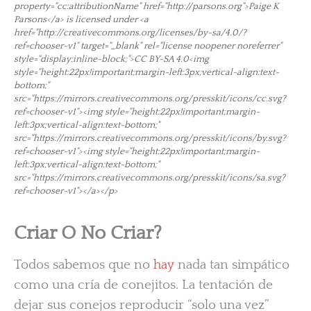
property="cc:attributionName" href="http://parsons.org">Paige K
Parsons</a> is licensed under <a
href="http://creativecommons.org/licenses/by-sa/4.0/?
ref=chooser-v1" target="_blank" rel="license noopener noreferrer"
style="display:inline-block;">CC BY-SA 4.0<img
style="height:22px!important;margin-left:3px;vertical-align:text-
bottom;"
src="https://mirrors.creativecommons.org/presskit/icons/cc.svg?
ref=chooser-v1"><img style="height:22px!important;margin-
left:3px;vertical-align:text-bottom;"
src="https://mirrors.creativecommons.org/presskit/icons/by.svg?
ref=chooser-v1"><img style="height:22px!important;margin-
left:3px;vertical-align:text-bottom;"
src="https://mirrors.creativecommons.org/presskit/icons/sa.svg?
ref=chooser-v1"></a></p>
Criar O No Criar?
Todos sabemos que no
hay
nada tan simpático
como una cría de conejitos. La tentación de
dejar sus conejos reproducir “solo una vez”