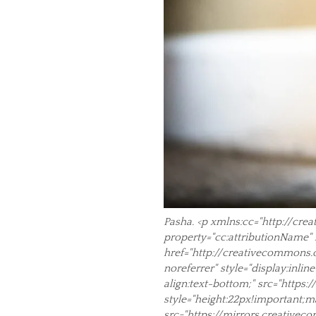
Pasha. <p xmlns:cc="http://cre
property="cc:attributionName" h
href="http://creativecommons.o
noreferrer" style="display:inli
align:text-bottom;" src="https
style="height:22px!important;ma
src="https://mirrors.creativec