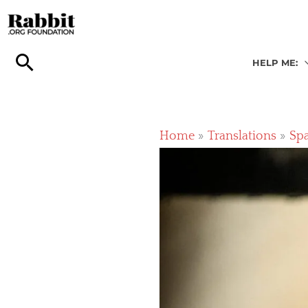
Skip
to
content
HELP ME:
Home
Translations
Sp