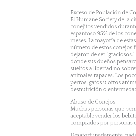
Exceso de Población de C
El Humane Society de la ci
conejitos vendidos durante
espantoso 95% de los cone
meses. La mayoría de esta
número de estos conejos f
dejaron de ser “graciosos
donde sus dueños pensaron
sueltos a libertad no sobr
animales rapaces. Los poc
perros, gatos u otros anim
desnutrición o enfermeda
Abuso de Conejos
Muchas personas que perm
aceptable vender los bebito
comprados por personas qu
Desafortunadamente, nada