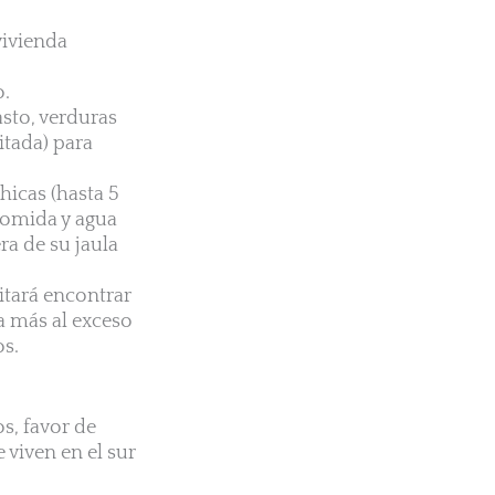
vivienda
o.
sto, verduras
itada) para
hicas (hasta 5
 comida y agua
ra de su jaula
itará encontrar
ya más al exceso
os.
s, favor de
 viven en el sur