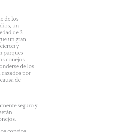
e de los
dios, un
 edad de 3
que un gran
cieron y
en parques
los conejos
conderse de los
n cazados por
 causa de
amente seguro y
 serán
onejos.
los conejos