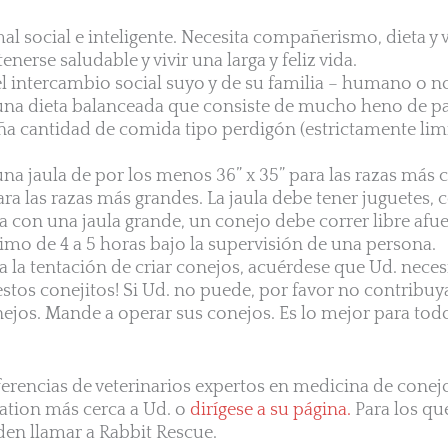
al social e inteligente. Necesita compañerismo, dieta y 
erse saludable y vivir una larga y feliz vida.
el intercambio social suyo y de su familia – humano o n
una dieta balanceada que consiste de mucho heno de pa
ña cantidad de comida tipo perdigón (estrictamente lim
na jaula de por los menos 36” x 35” para las razas más c
ara las razas más grandes. La jaula debe tener juguetes,
ta con una jaula grande, un conejo debe correr libre afue
mo de 4 a 5 horas bajo la supervisión de una persona.
 la tentación de criar conejos, acuérdese que Ud. neces
 estos conejitos! Si Ud. no puede, por favor no contribu
ejos. Mande a operar sus conejos. Es lo mejor para tod
erencias de veterinarios expertos en medicina de conejo
ation más cerca a Ud. o
dirígese a su página.
Para los que
den llamar a Rabbit Rescue.