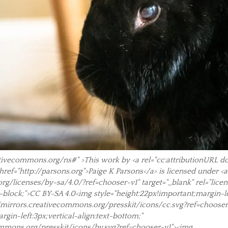
ativecommons.org/ns#" >This work by <a rel="cc:attributionURL dc
ref="http://parsons.org">Paige K Parsons</a> is licensed under <a
rg/licenses/by-sa/4.0/?ref=chooser-v1" target="_blank" rel="lic
ne-block;">CC BY-SA 4.0<img style="height:22px!important;margin-le
://mirrors.creativecommons.org/presskit/icons/cc.svg?ref=chooser
rgin-left:3px;vertical-align:text-bottom;"
ommons.org/presskit/icons/by.svg?ref=chooser-v1"><img