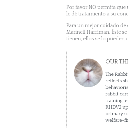
Por favor NO permita que 
le dé tratamiento a su cone
Para un mejor cuidado de c
Marinell Harriman. Éste se
tienen, ellos se lo pueden
OUR TH
The Rabbit
reflects s
behaviori
rabbit car
training, 
RHDV2 upd
primary so
welfare-fi