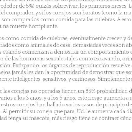
lrededor de 5%) quizás sobrevivan los primeros meses. L
del comprador, y si los conejos son baratos (como la m
s son comprados como comida para las culebras. A esto
una muerte horripilante.
s como comida de culebras, eventualmente crecen y de
prados como animales de casa, demasiadas veces son 
 es cuando comienzan a demostrar un comportamiento d
llo de las hormonas sexuales tales como excavando, ori
gresión. Extirpando los órganos de reproducción resuelve
onejos jamás les dan la oportunidad de demostrar que s
te inteligentes, sensitivos, y cariñosos. Simplemente
e las conejas no operadas tienen un 85% probabilidad d
varios a los 3 años, y a los 5 años, este riesgo aumenta 
estros conejos han hallado varios casos de principio d
. Al permitir su coneja que para, Ud. le aumenta cada di
ad tenga su mascota, más riesgo tiene de contraer cánce