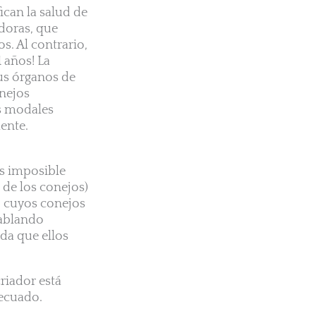
fican la salud de
idoras, que
s. Al contrario,
 años! La
us órganos de
onejos
os modales
ente.
es imposible
de los conejos)
, cuyos conejos
Hablando
nda que ellos
criador está
decuado.