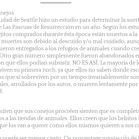
onejos
udad de Seattle hizo un estudio para determinar la suert
 Las Pascuas de Resurrección en un año. Según los estu
jitos comprados durante ésta época están muertos a la
s muertes son debido al descuído y/o mal cuidado, aun
ueron entregados a los refugios de animales cuando cre
.” Otro gran número simplemente fueron abandonados 
 que ellos podian subsistir. NO ES ASÍ. La mayoría de 
eviven su primera noch, ya que ellos no saben donde es
os que sí sobreviven por un tiempo invariablemente so
ales, arrollados por los autos, o mueren lentamente por
d.
iten que sus conejos procréen sienten que es complet
s a las tiendas de animales. Ellos creen que los bebitos
e los van a querer como ellos mismos quieren a sus c
 puede ser menos cierto. Un porcentage minúsculo de 