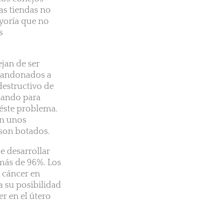
as tiendas no
ayoría que no
s
jan de ser
abandonados a
estructivo de
nando para
 éste problema.
on unos
 son botados.
e desarrollar
a más de 96%. Los
e cáncer en
a su posibilidad
r en el útero