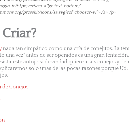
rgin-left:3px;vertical-align:text-bottom;"
ommons.org/presskit/icons/sa.svg?ref=chooser-v1"></a></p>
 Criar?
y
nada tan simpático como una cría de conejitos. La ten
lo una vez” antes de ser operados es una gran tentación
istir este antojo si de verdad quiere a sus conejos y tie
explicaremos solo unas de las pocas razones porque Ud
jos.
n de Conejos
r
ón