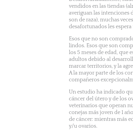
vendidos en las tiendas (a
averiguan las intenciones 
son de raza), muchas vece
desafortunados les espera 
Esos que no son comprado
lindos. Esos que son com
los 5 meses de edad, que
adultos debido al desarro
marcar territorios, y la a
A la mayor parte de los c
compañeros excepcionalmen
Un estudio ha indicado qu
cáncer del útero y de los o
veterinarios que operan nu
conejas más joven de 1 año
de cáncer: mientras más ed
y/u ovarios.