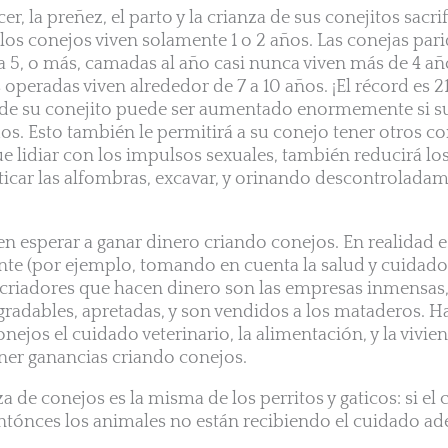
r, la preñez, el parto y la crianza de sus conejitos sacri
, los conejos viven solamente 1 o 2 años. Las conejas par
 a 5, o más, camadas al año casi nunca viven más de 4 año
operadas viven alrededor de 7 a 10 años. ¡El récord es 21
a de su conejito puede ser aumentado enormemente si s
s. Esto también le permitirá a su conejo tener otros c
e lidiar con los impulsos sexuales, también reducirá l
icar las alfombras, excavar, y orinando descontroladam
 esperar a ganar dinero criando conejos. En realidad 
te (por ejemplo, tomando en cuenta la salud y cuidado 
s criadores que hacen dinero son las empresas inmensas
gradables, apretadas, y son vendidos a los mataderos. 
onejos el cuidado veterinario, la alimentación, y la vivie
ner ganancias criando conejos.
za de conejos es la misma de los perritos y gaticos: si el 
tónces los animales no están recibiendo el cuidado a