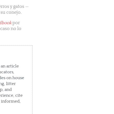
rros y gatos —
 su conejo.
dbook
por
acaso no lo
an article
ucators,
des on house
g, litter
p, and
rience, cite
e informed,