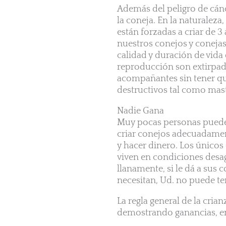
Además del peligro de cánce
la coneja. En la naturaleza
están forzadas a criar de 3
nuestros conejos y conejas 
calidad y duración de vid
reproducción son extirpado
acompañantes sin tener qu
destructivos tal como mast
Nadie Gana
Muy pocas personas pueden
criar conejos adecuadamen
y hacer dinero. Los único
viven en condiciones desa
llanamente, si le dá a sus c
necesitan, Ud. no puede te
La regla general de la crian
demostrando ganancias, en