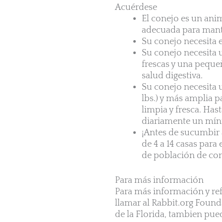
Acuérdese
El conejo es un anim
adecuada para manten
Su conejo necesita 
Su conejo necesita 
frescas y una peque
salud digestiva.
Su conejo necesita u
lbs.) y más amplia p
limpia y fresca. Has
diariamente un míni
¡Antes de sucumbir a
de 4 a 14 casas para
de población de con
Para más información
Para más información y ref
llamar al Rabbit.org Found
de la Florida, tambien pue