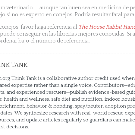
un veterinario — aunque tan buen sea en medicina de pe
jo si no es experto en conejos. Podría resultar fatal para
onejos, favor haga referencia al
The House Rabbit Han
 puede conseguir en las librerías mejores conocidas. Si 
 ordenar bajo el número de referencia.
INK TANK
.org Think Tank is a collaborative author credit used when 
hared expertise rather than a single voice. Contributors—ed
sts, and experienced rescuers—publish evidence-based gui
e: health and wellness, safe diet and nutrition, indoor housin
enrichment, behavior & bonding, spay/neuter, adoption pre
ates. We synthesize research with real-world rescue expe
urces, and update articles regularly so guardians can mak
rst decisions.