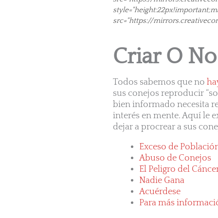
style="height:22px!important;ma
src="https://mirrors.creativec
Criar O No
Todos sabemos que no
ha
sus conejos reproducir “so
bien informado necesita res
interés en mente. Aquí le 
dejar a procrear a sus cone
Exceso de Població
Abuso de Conejos
El Peligro del Cánce
Nadie Gana
Acuérdese
Para más informaci