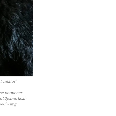
t:creator"
ense noopener
ft:3px;vertical-
-v1"><img