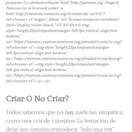
property="cc:attributionName" href="http://parsons.org">Paige K
Parsons</a> is licensed under <a
href="http://creativecommons.org/licenses/by-sa/4.0/?
ref=chooser-v1" target="_blank" rel="license noopener noreferrer"
style="display:inline-block;">CC BY-SA 4.0<img
style="height:22px!important;margin-left:3px;vertical-align:text-
bottom;"
src="https://mirrors.creativecommons.org/presskit/icons/cc.svg?
ref=chooser-v1"><img style="height:22px!important;margin-
left:3px;vertical-align:text-bottom;"
src="https://mirrors.creativecommons.org/presskit/icons/by.svg?
ref=chooser-v1"><img style="height:22px!important;margin-
left:3px;vertical-align:text-bottom;"
src="https://mirrors.creativecommons.org/presskit/icons/sa.svg?
ref=chooser-v1"></a></p>
Criar O No Criar?
Todos sabemos que no
hay
nada tan simpático
como una cría de conejitos. La tentación de
dejar sus conejos reproducir “solo una vez”