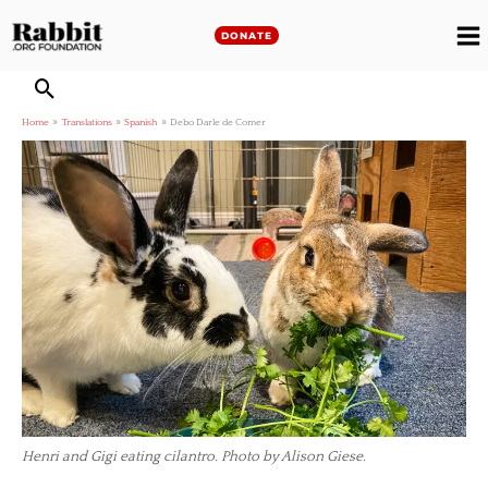
Skip
to
DONATE
M
content
M
Home
Translations
Spanish
Debo Darle de Comer
Henri and Gigi eating cilantro. Photo by Alison Giese.