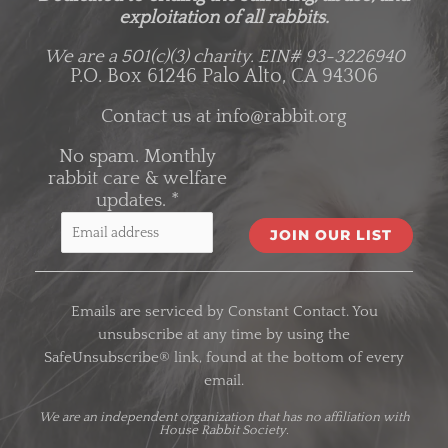
exploitation of all rabbits.
We are a 501(c)(3) charity.
EIN# 93-3226940
P.O. Box 61246 Palo Alto, CA 94306
Contact us at
info@rabbit.org
No spam. Monthly
rabbit care & welfare
updates.
*
C
o
Emails are serviced by Constant Contact. You
n
unsubscribe at any time by using the
s
SafeUnsubscribe® link, found at the bottom of every
t
email.
a
n
We are an
independent organization
that has no affiliation with
House Rabbit Society.
t