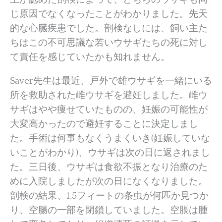
じ原因でなくなったことがわかりました。先天
的な心臓疾患でした。剖検なしには、飼い主た
ちはこの不可思議な若いウサギたちの死に対し
て責任を感じていたかも知れません。
Saver先生は最近、戸外で雄ウサギを一緒にいる
所を救助された雌ウサギを避妊しました。雌ウ
サギはやや痩せていたものの、妊娠の可能性が
大変高かったので避妊することに決定しまし
た。手術は何事もなくうまくいき(妊娠していな
いことがわかり)、ウサギは次の日に返されまし
た。三日後、ウサギは食欲不振となり治療のた
めに入院しましたが次の日になくなりました。
剖検の結果、1.5フィートの条虫が何匹か見つか
り、空腸の一部を閉鎖していました。空脹は腫