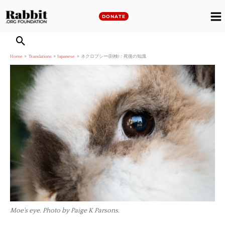
Skip
to
DONATE
M
content
M
Home
Translations
Japanese
ネクロプシー(剖検)：死後の知識
Moe's eye. Photo by Paige K Parsons.