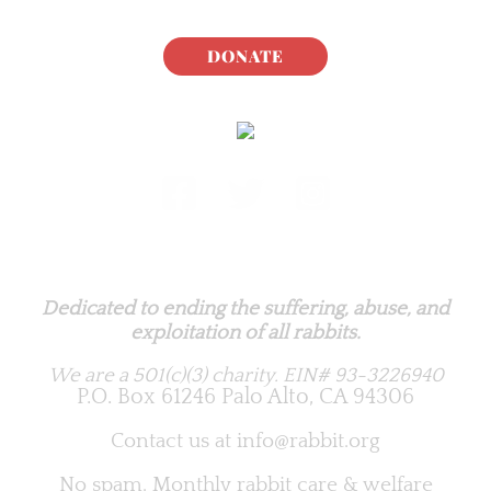
DONATE
Rabbit.org Foundation
Dedicated to ending the suffering, abuse, and
exploitation of all rabbits.
We are a 501(c)(3) charity.
EIN# 93-3226940
P.O. Box 61246 Palo Alto, CA 94306
Contact us at
info@rabbit.org
No spam. Monthly rabbit care & welfare