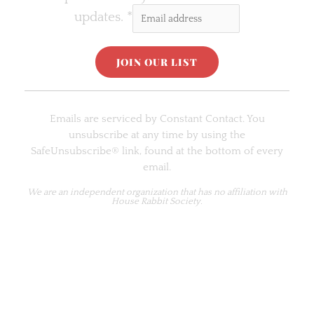
updates.
*
C
o
Emails are serviced by Constant Contact. You
n
unsubscribe at any time by using the
s
SafeUnsubscribe® link, found at the bottom of every
t
email.
a
n
We are an
independent organization
that has no affiliation with
House Rabbit Society.
t
C
o
n
t
a
c
t