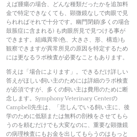
えば腫瘍の場合、どんな種類だったかを追加料
金で特定できなくても、顕微鏡なしで肉眼で見
られればそれで十分です。幽門閉鎖(多くの場合
鼓脹症に含まれる) も肉眼所見で見つける事が
できます。組織異常(色、大きさ、形、構造)も
観察できますが異常所見の原因を特定するため
には更なるラボ検査が必要なこともあります。
答えは「場合によります」。できるだけ詳しい
答えがほしい飼い主のためには詳細のラボ検査
が必須ですが、多くの飼い主は費用のために断
念します。Symphony Veterinary Centerの
Campbell先生は、「悲しんでいる飼い主に、後
学のために低額または無料の剖検をさせてもら
うのを頼むだけでも大変なのに、重要な顕微鏡
の病理検査にもお金を出してもらうのはもっと